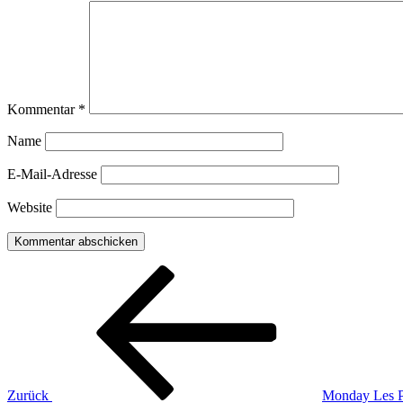
Kommentar
*
Name
E-Mail-Adresse
Website
Beitragsnavigation
Vorheriger
Beitrag
Zurück
Monday Les Pe